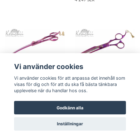
4 249 SEK
Vi använder cookies
Vi använder cookies för att anpassa det innehåll som
Lägg i korgen
Lägg i korgen
visas för dig och för att du ska få bästa tänkbara
upplevelse när du handlar hos oss.
KENCHII - PINK
KENCHII - PINK
POODLE Curved Scissor
POODLE 44 tooth Thinner
8"
7"
Godkänn alla
4 249 SEK
4 249 SEK
Inställningar