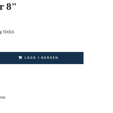
r 8"
ng TOOLS
LÄGG I KORGEN
PP8C
I