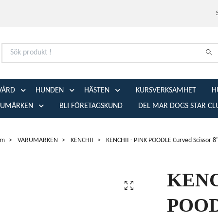
VÅRD
HUNDEN
HÄSTEN
KURSVERKSAMHET
H
RUMÄRKEN
BLI FÖRETAGSKUND
DEL MAR DOGS STAR CL
em
VARUMÄRKEN
KENCHII
KENCHII - PINK POODLE Curved Scissor 8
KENC
POOD