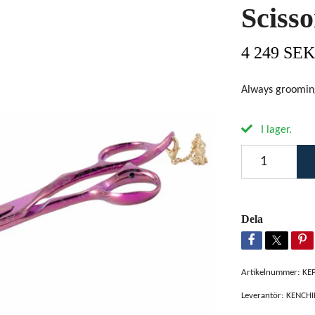
Scisso
4 249 SEK
Always groomi
I lager.
Dela
Artikelnummer:
KE
Leverantör:
KENCHI