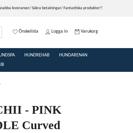
Snabba leveranser/ Säkra betalningar/ Fantastiska produkter!!
Önskelista
Logga in
Varukorg
UNDSPA
HUNDREHAB
HUNDARENAN
UB
"
HII - PINK
LE Curved