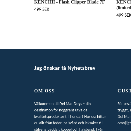
KENCHII - Flash Clipper Blade 7F
KENCHI
(limite
499 SEK
499 SE
Jag önskar få Nyhetsbrev
OM OSS
CUS
Välkommen till Del Mar Dogs – din
För oss 
destination för noggrant utvalda
tryggt, 
kvalitetsprodukter till hundar! Hos oss hittar
Del Mar 
du allt från foder, pälsvård och leksaker till
omöjligt
stilrena bäddar, koppel och halsband. I vår