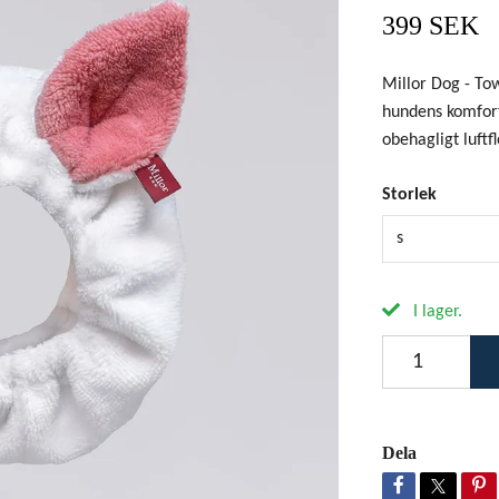
399 SEK
Millor Dog - T
hundens komfort
obehagligt luftf
Storlek
s
I lager.
Dela