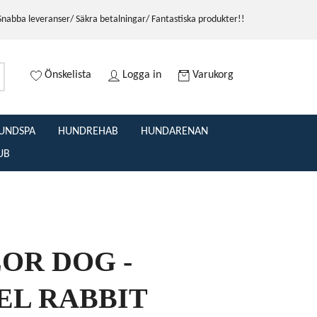
Snabba leveranser/ Säkra betalningar/ Fantastiska produkter!!
Önskelista
Logga in
Varukorg
UNDSPA
HUNDREHAB
HUNDARENAN
UB
OR DOG -
L RABBIT