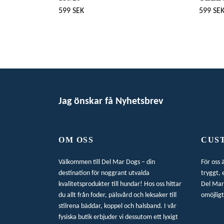
599 SEK
599 SE
Jag önskar få Nyhetsbrev
OM OSS
CUS
Välkommen till Del Mar Dogs – din
För oss 
destination för noggrant utvalda
tryggt, 
kvalitetsprodukter till hundar! Hos oss hittar
Del Mar 
du allt från foder, pälsvård och leksaker till
omöjligt
stilrena bäddar, koppel och halsband. I vår
fysiska butik erbjuder vi dessutom ett lyxigt