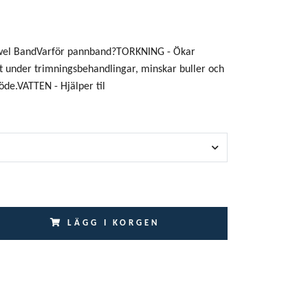
owel BandVarför pannband?TORKNING - Ökar
 under trimningsbehandlingar, minskar buller och
löde.VATTEN - Hjälper til
LÄGG I KORGEN