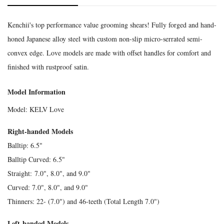
Kenchii's top performance value grooming shears! Fully forged and hand-
honed Japanese alloy steel with custom non-slip micro-serrated semi-
convex edge. Love models are made with offset handles for comfort and
finished with rustproof satin.
Model Information
Model: KELV Love
Right-handed Models
Balltip: 6.5"
Balltip Curved: 6.5"
Straight: 7.0", 8.0", and 9.0"
Curved: 7.0", 8.0", and 9.0"
Thinners: 22- (7.0") and 46-teeth (Total Length 7.0")
Left-handed Models