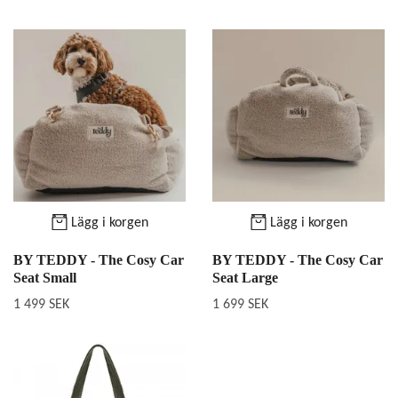
Lägg i korgen
Lägg i korgen
BY TEDDY - The Cosy Car
BY TEDDY - The Cosy Car
Seat Small
Seat Large
1 499 SEK
1 699 SEK