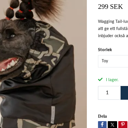
299 SEK
Wagging Tail-luv
att ge ett fulls
inbjuder också 
Storlek
Toy
I lager.
Dela