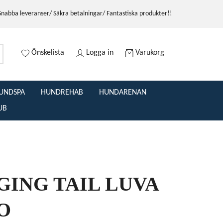
Snabba leveranser/ Säkra betalningar/ Fantastiska produkter!!
Önskelista
Logga in
Varukorg
UNDSPA
HUNDREHAB
HUNDARENAN
UB
ING TAIL LUVA
O