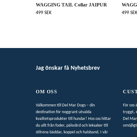
WAGGING TAIL Collar JAIPUR
WAGGI
499 SEK
499 SE
Jag önskar få Nyhetsbrev
OM OSS
CUS
Välkommen till Del Mar Dogs – din
För oss 
destination för noggrant utvalda
tryggt, 
kvalitetsprodukter till hundar! Hos oss hittar
Del Mar 
du allt från foder, pälsvård och leksaker till
omöjligt
stilrena bäddar, koppel och halsband. I vår