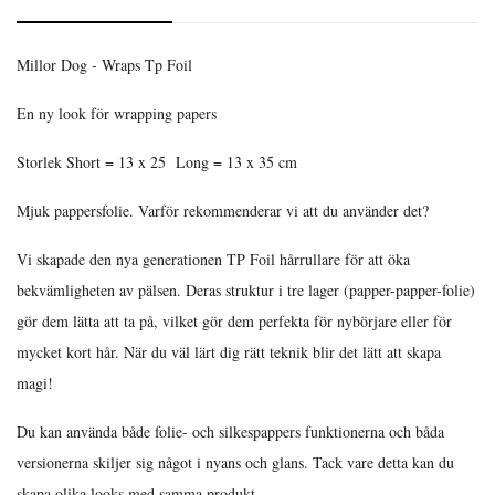
Millor Dog - Wraps Tp Foil
En ny look för wrapping papers
Storlek Short = 13 x 25 Long = 13 x 35 cm
Mjuk pappersfolie. Varför rekommenderar vi att du använder det?
Vi skapade den nya generationen TP Foil hårrullare för att öka
bekvämligheten av pälsen. Deras struktur i tre lager (papper-papper-folie)
gör dem lätta att ta på, vilket gör dem perfekta för nybörjare eller för
mycket kort hår. När du väl lärt dig rätt teknik blir det lätt att skapa
magi!
Du kan använda både folie- och silkespappers funktionerna och båda
versionerna skiljer sig något i nyans och glans. Tack vare detta kan du
skapa olika looks med samma produkt.