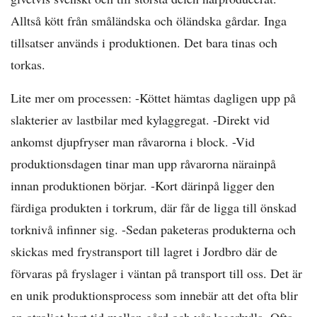
Alltså kött från småländska och öländska gårdar. Inga
tillsatser används i produktionen. Det bara tinas och
torkas.
Lite mer om processen: -Köttet hämtas dagligen upp på
slakterier av lastbilar med kylaggregat. -Direkt vid
ankomst djupfryser man råvarorna i block. -Vid
produktionsdagen tinar man upp råvarorna närainpå
innan produktionen börjar. -Kort därinpå ligger den
färdiga produkten i torkrum, där får de ligga till önskad
torknivå infinner sig. -Sedan paketeras produkterna och
skickas med frystransport till lagret i Jordbro där de
förvaras på fryslager i väntan på transport till oss. Det är
en unik produktionsprocess som innebär att det ofta blir
en otroligt kort tid mellan gård och vår lagerhylla. Ofta