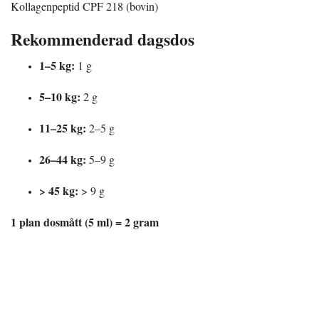
Kollagenpeptid CPF 218 (bovin)
Rekommenderad dagsdos
1–5 kg:
1 g
5–10 kg:
2 g
11–25 kg:
2–5 g
26–44 kg:
5–9 g
> 45 kg:
> 9 g
1 plan dosmått (5 ml) = 2 gram