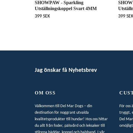
SHOWPAW - Sparkling
SHOWP
Utställningskoppel Svart 4MM
Utstäl
399 SEK
399 SE
Jag önskar få Nyhetsbrev
OM OSS
CUS
Välkommen till Del Mar Dogs – din
För oss 
destination för noggrant utvalda
tryggt, 
kvalitetsprodukter till hundar! Hos oss hittar
Del Mar 
du allt från foder, pälsvård och leksaker till
omöjligt
stilrena bäddar, koppel och halsband. I vår