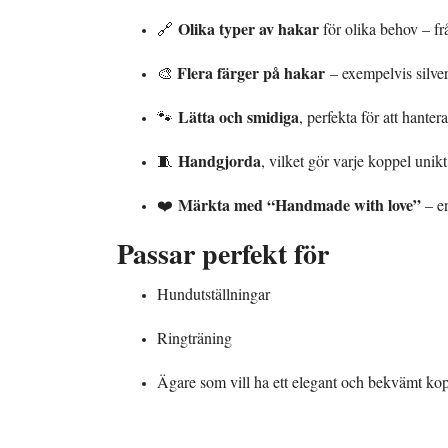
Olika typer av hakar
🔗
för olika behov – frå
Flera färger på hakar
🎨
– exempelvis silver
Lätta och smidiga
🐾
, perfekta för att hante
Handgjorda
🧵
, vilket gör varje koppel unikt
Märkta med “Handmade with love”
❤️
– en
Passar perfekt för
Hundutställningar
Ringträning
Ägare som vill ha ett elegant och bekvämt k