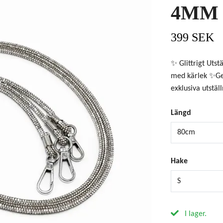
4MM
399 SEK
✨ Glittrigt Utst
med kärlek ✨Ge d
exklusiva utstäl
Längd
80cm
Hake
S
I lager.