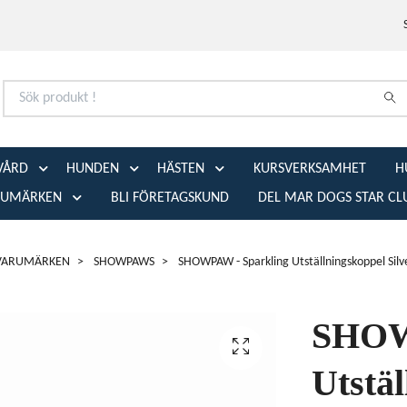
VÅRD
HUNDEN
HÄSTEN
KURSVERKSAMHET
H
RUMÄRKEN
BLI FÖRETAGSKUND
DEL MAR DOGS STAR CL
VARUMÄRKEN
SHOWPAWS
SHOWPAW - Sparkling Utställningskoppel Si
SHOW
Utstäl