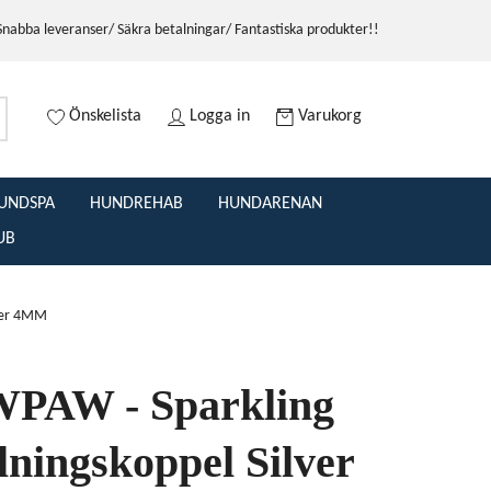
Snabba leveranser/ Säkra betalningar/ Fantastiska produkter!!
Önskelista
Logga in
Varukorg
UNDSPA
HUNDREHAB
HUNDARENAN
UB
lver 4MM
PAW - Sparkling
lningskoppel Silver