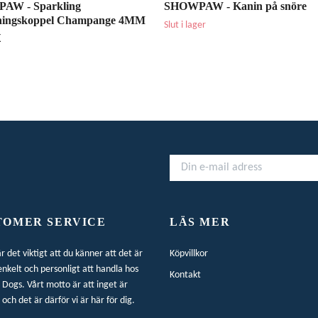
AW - Sparkling
SHOWPAW - Kanin på snöre
lningskoppel Champange 4MM
Slut i lager
K
TOMER SERVICE
LÄS MER
är det viktigt att du känner att det är
Köpvillkor
enkelt och personligt att handla hos
Kontakt
Dogs. Vårt motto är att inget är
 och det är därför vi är här för dig.