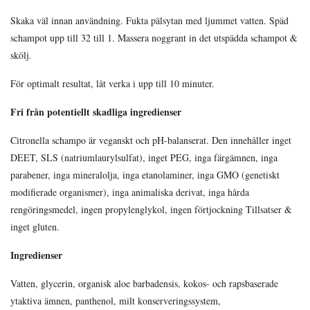
Skaka väl innan användning. Fukta pälsytan med ljummet vatten. Späd
schampot upp till 32 till 1. Massera noggrant in det utspädda schampot &
skölj.
För optimalt resultat, låt verka i upp till 10 minuter.
Fri från potentiellt skadliga ingredienser
Citronella schampo är veganskt och pH-balanserat. Den innehåller inget
DEET, SLS (natriumlaurylsulfat), inget PEG, inga färgämnen, inga
parabener, inga mineralolja, inga etanolaminer, inga GMO (genetiskt
modifierade organismer), inga animaliska derivat, inga hårda
rengöringsmedel, ingen propylenglykol, ingen förtjockning Tillsatser &
inget gluten.
Ingredienser
Vatten, glycerin, organisk aloe barbadensis, kokos- och rapsbaserade
ytaktiva ämnen, panthenol, milt konserveringssystem,