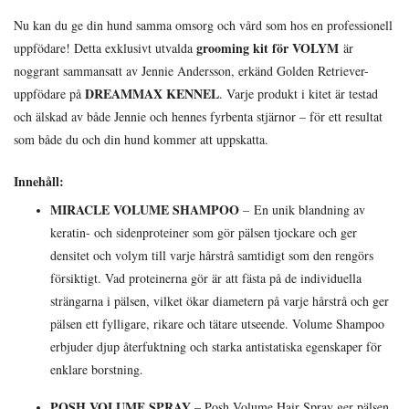
Nu kan du ge din hund samma omsorg och vård som hos en professionell
grooming kit för VOLYM
uppfödare! Detta exklusivt utvalda
är
noggrant sammansatt av Jennie Andersson, erkänd Golden Retriever-
DREAMMAX KENNEL
uppfödare på
. Varje produkt i kitet är testad
och älskad av både Jennie och hennes fyrbenta stjärnor – för ett resultat
som både du och din hund kommer att uppskatta.
Innehåll:
MIRACLE VOLUME SHAMPOO
–
En unik blandning av
keratin- och sidenproteiner som gör pälsen tjockare och ger
densitet och volym till varje hårstrå samtidigt som den rengörs
försiktigt. Vad proteinerna gör är att fästa på de individuella
strängarna i pälsen, vilket ökar diametern på varje hårstrå och ger
pälsen ett fylligare, rikare och tätare utseende. Volume Shampoo
erbjuder djup återfuktning och starka antistatiska egenskaper för
enklare borstning.
POSH VOLUME SPRAY
– Posh Volume Hair Spray ger pälsen