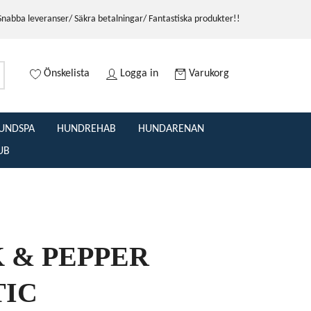
Snabba leveranser/ Säkra betalningar/ Fantastiska produkter!!
Önskelista
Logga in
Varukorg
UNDSPA
HUNDREHAB
HUNDARENAN
UB
 & PEPPER
TIC