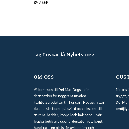
899 SEK
Jag önskar få Nyhetsbrev
OM OSS
CUS
Välkommen till Del Mar Dogs – din
För oss 
destination för noggrant utvalda
tryggt, 
kvalitetsprodukter till hundar! Hos oss hittar
Del Mar 
du allt från foder, pälsvård och leksaker till
omöjligt
stilrena bäddar, koppel och halsband. I vår
fysiska butik erbjuder vi dessutom ett lyxigt
hundspa – en plats för avkoppling och