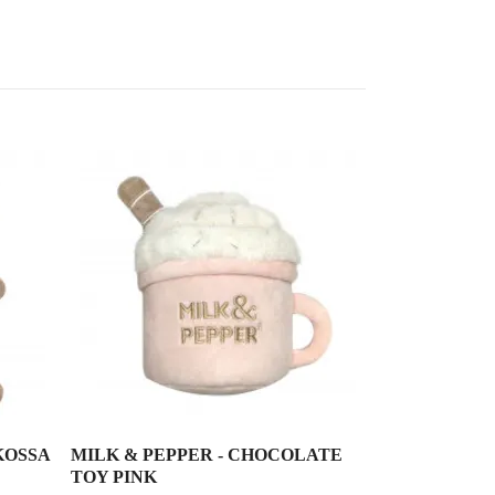
MILK & PEP
FUR PANTE
199 SEK
KOSSA
MILK & PEPPER - CHOCOLATE
TOY PINK