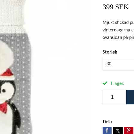
399 SEK
Mjukt stickad pu
vinterdagarna el
ovansidan på pi
Storlek
30
I lager.
Dela