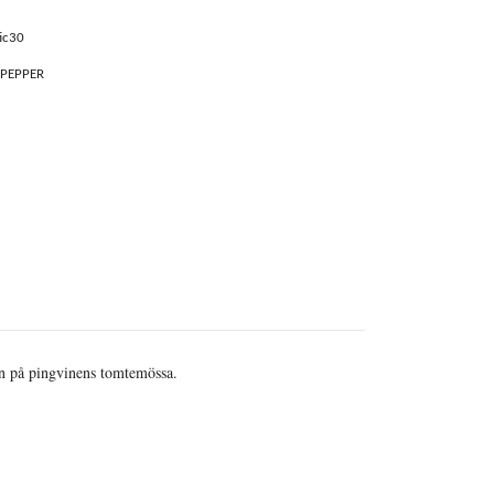
ic30
 PEPPER
dan på pingvinens tomtemössa.