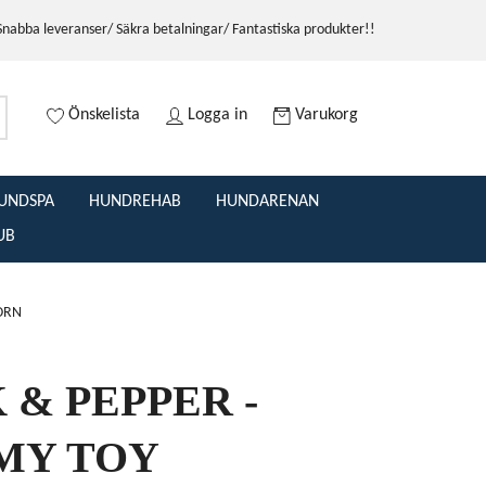
Snabba leveranser/ Säkra betalningar/ Fantastiska produkter!!
Önskelista
Logga in
Varukorg
UNDSPA
HUNDREHAB
HUNDARENAN
UB
ORN
 & PEPPER -
MY TOY