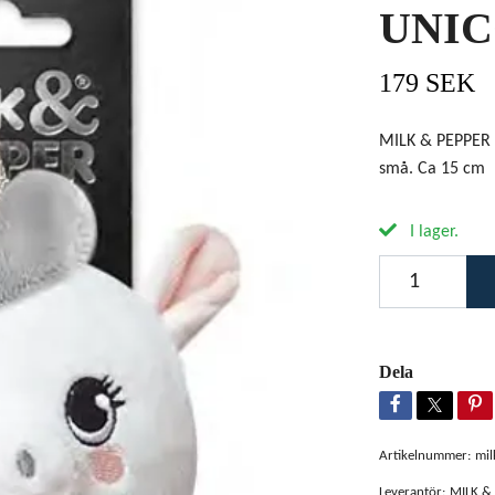
UNI
179 SEK
MILK & PEPPER 
små. Ca 15 cm
I lager.
Dela
Artikelnummer:
mi
Leverantör:
MILK &