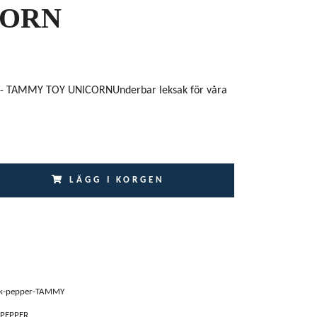
CORN
- TAMMY TOY UNICORNUnderbar leksak för våra
LÄGG I KORGEN
lk-pepper-TAMMY
 PEPPER