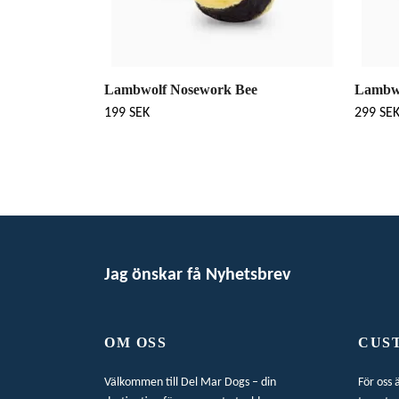
Lambwolf Nosework Bee
Lambwo
199 SEK
299 SE
Jag önskar få Nyhetsbrev
OM OSS
CUS
Välkommen till Del Mar Dogs – din
För oss 