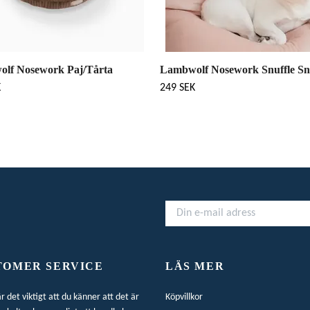
lf Nosework Paj/Tårta
Lambwolf Nosework Snuffle Sn
K
249 SEK
TOMER SERVICE
LÄS MER
är det viktigt att du känner att det är
Köpvillkor