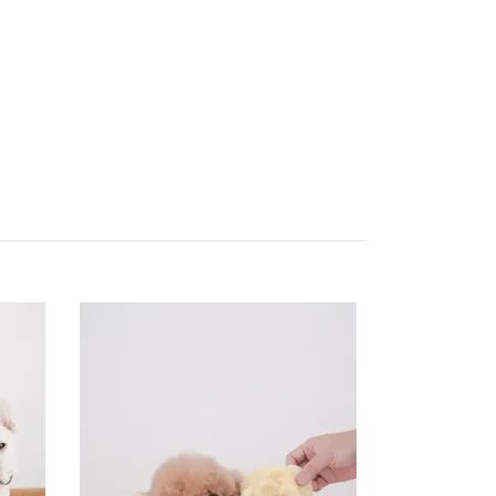
Lambwolf Bläc
199 SEK