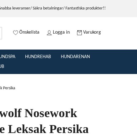
Snabba leveranser/ Säkra betalningar/ Fantastiska produkter!!
Önskelista
Logga in
Varukorg
UNDSPA
HUNDREHAB
HUNDARENAN
UB
k Persika
olf Nosework
le Leksak Persika