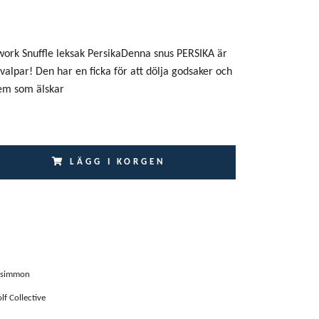
rk Snuffle leksak PersikaDenna snus PERSIKA är
valpar! Den har en ficka för att dölja godsaker och
dem som älskar
LÄGG I KORGEN
rsimmon
f Collective