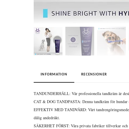
INFORMATION
RECENSIONER
TANDUNDERHÅLL: Vår professionella tandkräm är designad 
CAT & DOG TANDPASTA: Denna tandkräm för hundar och ka
EFFEKTIV MED TANDVÅRD: Vårt tandrengöringsmedel för hund
dålig andedräkt.
SÄKERHET FÖRST: Våra privata fabriker tillverkar och test