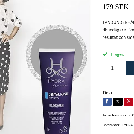
179 SEK
TANDUNDERHÅLL:
dhundägare. For
resultat och sma
I lager.
Dela
Artikelnummer:
78
Leverantör:
HYDRA