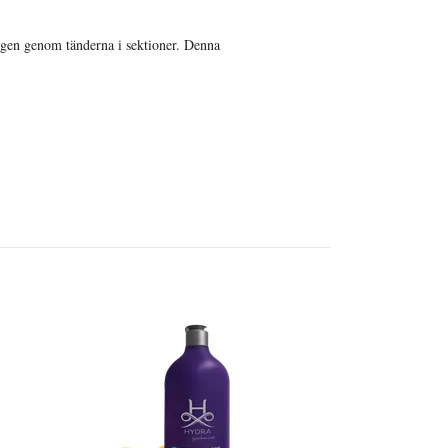
gen genom tänderna i sektioner. Denna
HYDRA PET C
Spray
199 SEK