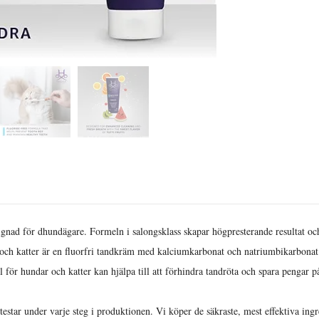
för dhundägare. Formeln i salongsklass skapar högpresterande resultat och sm
tter är en fluorfri tandkräm med kalciumkarbonat och natriumbikarbonat fö
ar och katter kan hjälpa till att förhindra tandröta och spara pengar på ko
ar under varje steg i produktionen. Vi köper de säkraste, mest effektiva ingr