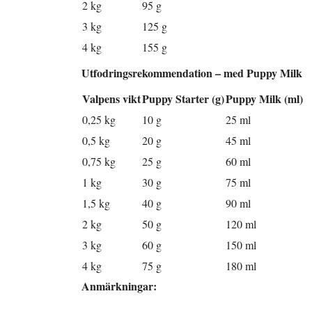
2 kg
95 g
3 kg
125 g
4 kg
155 g
Utfodringsrekommendation – med Puppy Milk
Valpens vikt
Puppy Starter (g)
Puppy Milk (ml)
0,25 kg
10 g
25 ml
0,5 kg
20 g
45 ml
0,75 kg
25 g
60 ml
1 kg
30 g
75 ml
1,5 kg
40 g
90 ml
2 kg
50 g
120 ml
3 kg
60 g
150 ml
4 kg
75 g
180 ml
Anmärkningar: