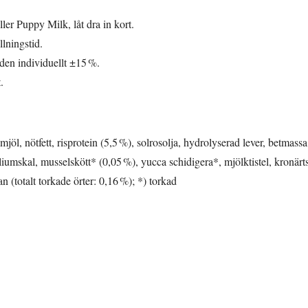
ler Puppy Milk, låt dra in kort.
lningstid.
den individuellt ±15 %.
.
öl, nötfett, risprotein (5,5 %), solrosolja, hydrolyserad lever, betmass
ylliumskal, musselskött* (0,05 %), yucca schidigera*, mjölktistel, kronär
an (totalt torkade örter: 0,16 %); *) torkad