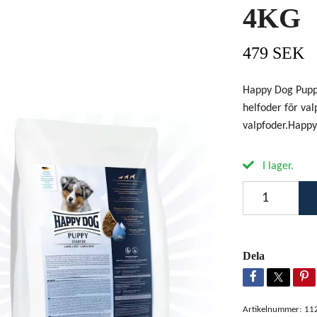
4KG
479 SEK
Happy Dog Puppy
helfoder för val
valpfoder.Happy
I lager.
Dela
Artikelnummer:
11