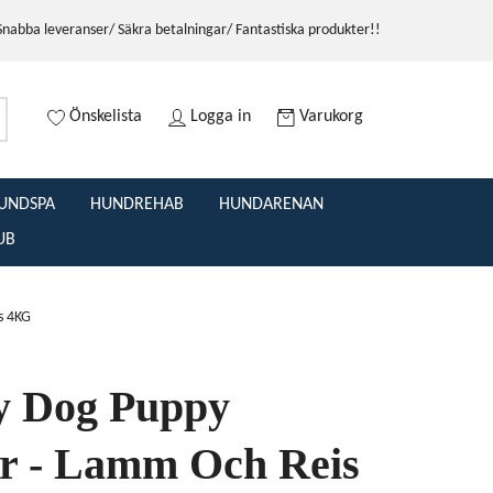
Snabba leveranser/ Säkra betalningar/ Fantastiska produkter!!
Önskelista
Logga in
Varukorg
UNDSPA
HUNDREHAB
HUNDARENAN
UB
s 4KG
 Dog Puppy
er - Lamm Och Reis