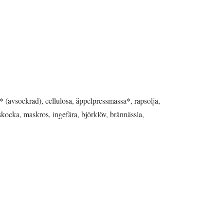
a* (avsockrad), cellulosa, äppelpressmassa*, rapsolja,
tskocka, maskros, ingefära, björklöv, brännässla,