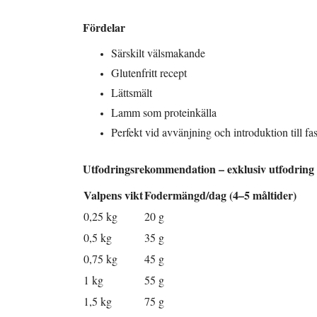
Fördelar
Särskilt välsmakande
Glutenfritt recept
Lättsmält
Lamm som proteinkälla
Perfekt vid avvänjning och introduktion till fa
Utfodringsrekommendation – exklusiv utfodring
Valpens vikt
Fodermängd/dag (4–5 måltider)
0,25 kg
20 g
0,5 kg
35 g
0,75 kg
45 g
1 kg
55 g
1,5 kg
75 g