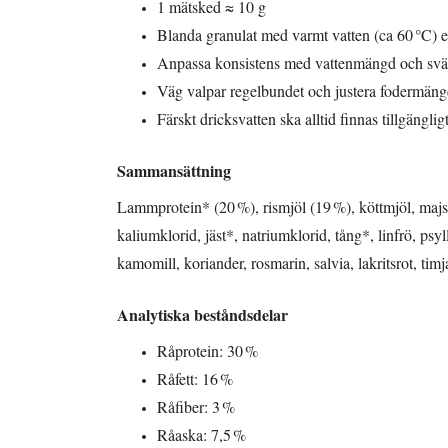
1 mätsked ≈ 10 g
Blanda granulat med varmt vatten (ca 60 °C) el
Anpassa konsistens med vattenmängd och sväl
Väg valpar regelbundet och justera fodermäng
Färskt dricksvatten ska alltid finnas tillgängligt
Sammansättning
Lammprotein* (20 %), rismjöl (19 %), köttmjöl, majsmj
kaliumklorid, jäst*, natriumklorid, tång*, linfrö, ps
kamomill, koriander, rosmarin, salvia, lakritsrot, timj
Analytiska beståndsdelar
Råprotein: 30 %
Råfett: 16 %
Råfiber: 3 %
Råaska: 7,5 %