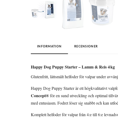
INFORMATION
RECENSIONER
Happy Dog Puppy Starter – Lamm & Reis 4 kg
Glutenfritt, lättsmält helfoder för valpar under avvänj
Happy Dog Puppy Starter är ett högkvalitativt valpf
Concept®
för en sund utveckling och optimal tillväx
med entusiasm. Fodret löser sig snabbt och kan utfod
Komplett helfoder för valpar från 4:e till 6:e levnad