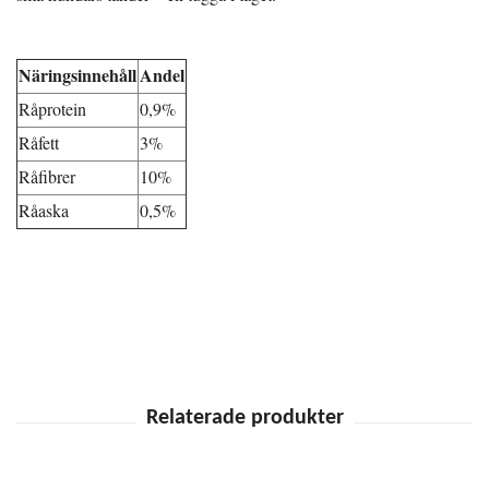
Näringsinnehåll
Andel
Råprotein
0,9%
Råfett
3%
Råfibrer
10%
Råaska
0,5%