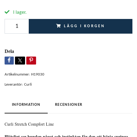
I lager.
LÄGG I KORGEN
Dela
Artikelnummer:
H19030
Leverantör:
Curli
INFORMATION
RECENSIONER
Curli Stretch Compfort Line
Plötsligt ser hunden något och instinkten får den att börja springa.