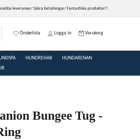
Snabba leveranser/ Säkra betalningar/ Fantastiska produkter!!
Önskelista
Logga in
Varukorg
UNDSPA
HUNDREHAB
HUNDARENAN
UB
nion Bungee Tug -
Ring