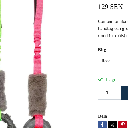
129 SEK
Companion Bung
handtag och gre
(med fuskpäls) o
Färg
Rosa
I lager.
Dela