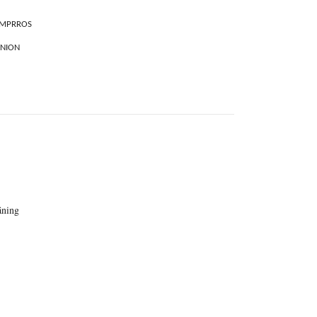
MPRROS
NION
äning