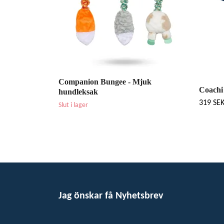
Companion Bungee - Mjuk
Coachi
hundleksak
319 SE
Slut i lager
Jag önskar få Nyhetsbrev