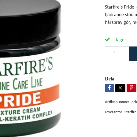
Starfire's Pride
fjädrande stöd m
hårspray gör, m
I lager.
Dela
Artikelnummer:
pri
Leverantör:
Starfire