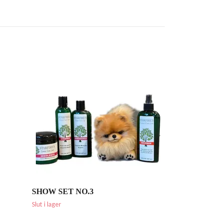
STARFIRE 
KUR NO.2
995 SEK
SHOW SET NO.3
Slut i lager