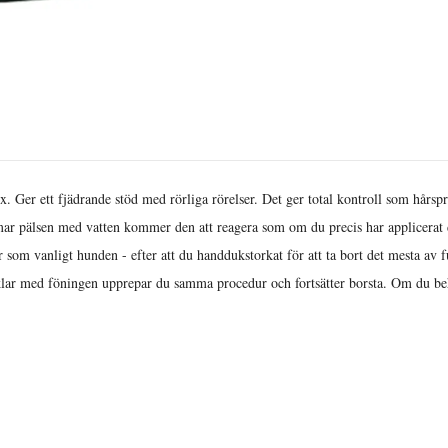
x. Ger ett fjädrande stöd med rörliga rörelser. Det ger total kontroll som hårsp
mmar pälsen med vatten kommer den att reagera som om du precis har applicerat de
som vanligt hunden - efter att du handdukstorkat för att ta bort det mesta av
lar med föningen upprepar du samma procedur och fortsätter borsta. Om du behöv